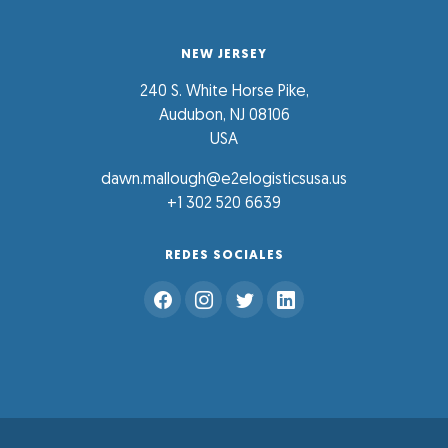
NEW JERSEY
240 S. White Horse Pike,
Audubon, NJ 08106
USA
dawn.mallough@e2elogisticsusa.us
+1 302 520 6639
REDES SOCIALES