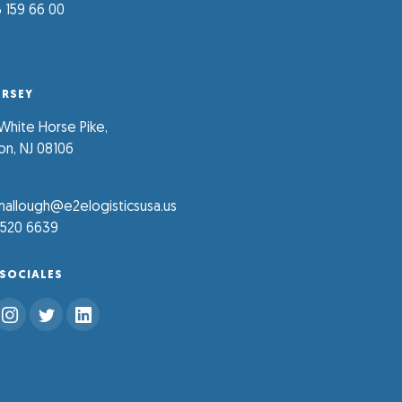
 159 66 00
ERSEY
 White Horse Pike,
n, NJ 08106
allough@e2elogisticsusa.us
 520 6639
 SOCIALES