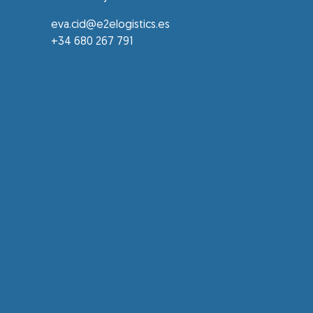
eva.cid@e2elogistics.es
+34 680 267 791