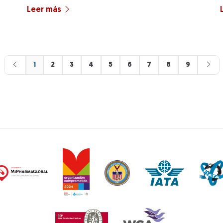
Leer más
1
2
3
4
5
6
7
8
9