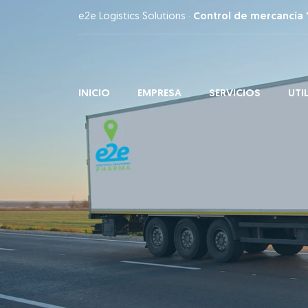
e2e Logistics Solutions ·
Control de mercancía 
INICIO
EMPRESA
SERVICIOS
UTI