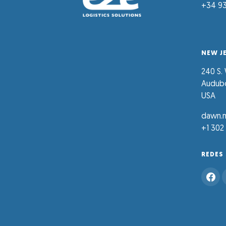
+34 93
NEW J
240 S.
Audubo
USA
dawn.m
+1 302
REDES