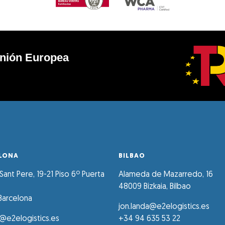
nión Europea
LONA
BILBAO
ant Pere, 19-21 Piso 6º Puerta
Alameda de Mazarredo, 16
48009 Bizkaia, Bilbao
Barcelona
jon.landa@e2elogistics.es
g@e2elogistics.es
+34 94 635 53 22