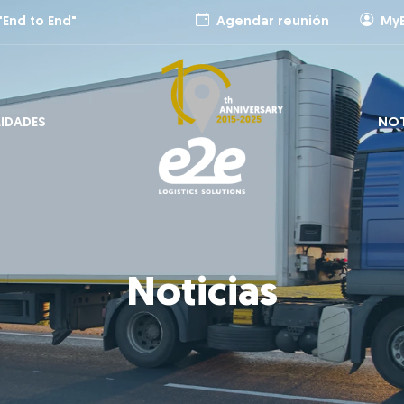
"End to End"
Agendar reunión
My
LIDADES
NOT
Noticias