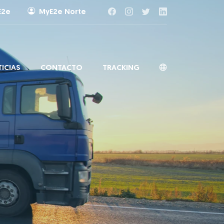
E2e
MyE2e Norte
ICIAS
CONTACTO
TRACKING