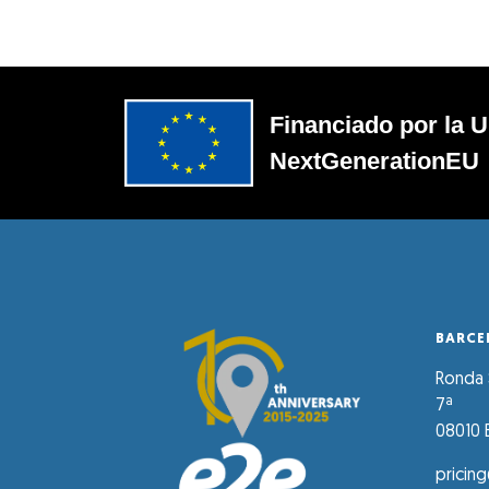
Financiado por la U
NextGenerationEU
BARCE
Ronda S
7ª
08010 
pricin